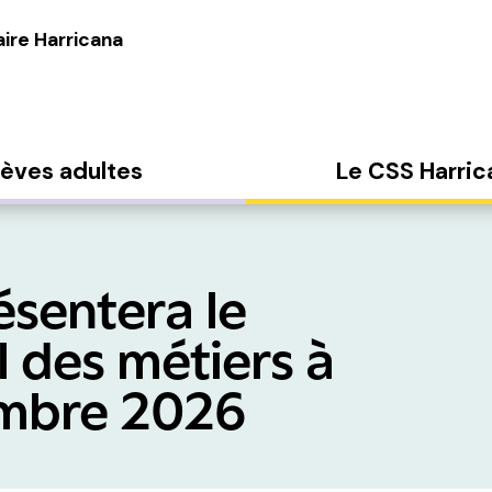
ire Harricana
lèves adultes
Le CSS Harric
ésentera le
 des métiers à
embre 2026