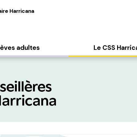
ire Harricana
lèves adultes
Le CSS Harric
seillères
Harricana